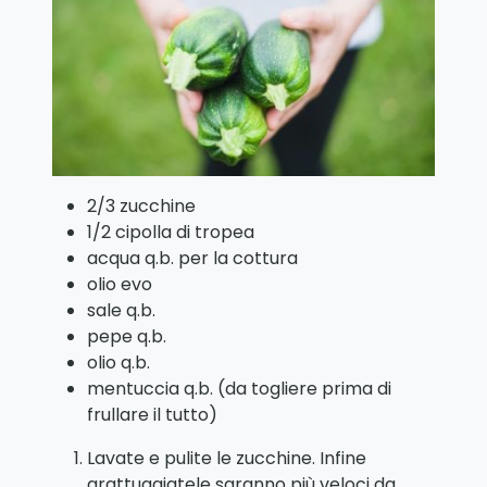
2/3 zucchine
1/2 cipolla di tropea
acqua q.b. per la cottura
olio evo
sale q.b.
pepe q.b.
olio q.b.
mentuccia q.b. (da togliere prima di
frullare il tutto)
Lavate e pulite le zucchine. Infine
grattuggiatele saranno più veloci da