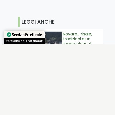
LEGGI ANCHE
Novara... risaie,
Servizio Eccellente
tradizioni e un
Verificato da
Trustindex
supervulcano!
La seconda
giornata del blog
tour #NovaraIn si è
svolta…
Il Lago di Como in
bicicletta
Siete appassionati
di sport, escursioni
o bellezze naturali?
il lago…