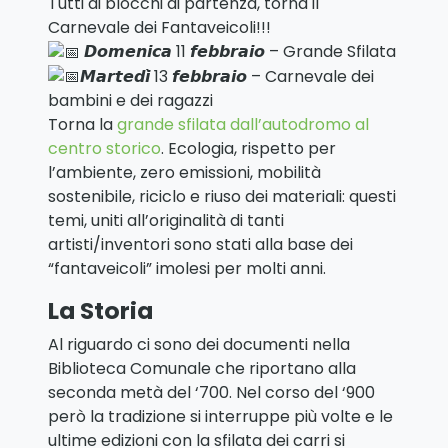
Tutti ai blocchi di partenza, torna il
Carnevale dei Fantaveicoli!!!
𝘿𝙤𝙢𝙚𝙣𝙞𝙘𝙖 11 𝙛𝙚𝙗𝙗𝙧𝙖𝙞𝙤 – Grande Sfilata
𝙈𝙖𝙧𝙩𝙚𝙙𝙞̀ 13 𝙛𝙚𝙗𝙗𝙧𝙖𝙞𝙤 – Carnevale dei
bambini e dei ragazzi
Torna la
grande sfilata dall’autodromo al
centro storico
. Ecologia, rispetto per
l’ambiente, zero emissioni, mobilità
sostenibile, riciclo e riuso dei materiali: questi
temi, uniti all’originalità di tanti
artisti/inventori sono stati alla base dei
“fantaveicoli” imolesi per molti anni.
La Storia
Al riguardo ci sono dei documenti nella
Biblioteca Comunale che riportano alla
seconda metà del ‘700. Nel corso del ‘900
però la tradizione si interruppe più volte e le
ultime edizioni con la sfilata dei carri si