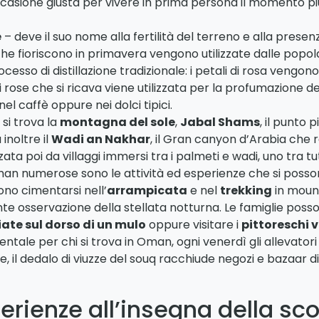
’occasione giusta per vivere in prima persona il momento p
e
– deve il suo nome alla fertilità del terreno e alla prese
che fioriscono in primavera vengono utilizzate dalle popola
esso di distillazione tradizionale: i petali di rosa vengono 
i rose che si ricava viene utilizzata per la profumazione d
el caffè oppure nei dolci tipici.
si trova la
montagna del sole
,
Jabal Shams
, il punto 
 inoltre il
W
adi an Nakhar
, il Gran canyon d’Arabia che
ta poi da villaggi immersi tra i palmeti e wadi, uno tra tut
man numerose sono le attività ed esperienze che si posso
ssono cimentarsi nell’
arrampicata
e nel
trekking
in moun
e osservazione della stellata notturna. Le famiglie posson
ate sul dorso di un mulo
oppure visitare i
pittoreschi v
ale per chi si trova in Oman, ogni venerdì gli allevatori 
e, il dedalo di viuzze del souq racchiude negozi e bazaar di
rienze all’insegna della sco