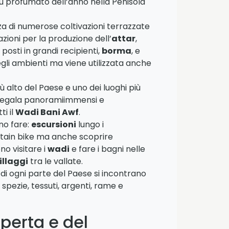
iù profumato dell’anno nella Penisola
nza di numerose coltivazioni terrazzate
zioni per la produzione dell’
attar
,
posti in grandi recipienti,
borma
, e
egli ambienti ma viene utilizzata anche
più alto del Paese e uno dei luoghi più
 regala panoramiimmensi e
ti il
Wadi Bani Awf
.
no fare:
escursioni
lungo i
tain bike ma anche scoprire
o visitare i
wadi
e fare i bagni nelle
illaggi
tra le vallate.
di ogni parte del Paese si incontrano
 spezie, tessuti, argenti, rame e
perta e del