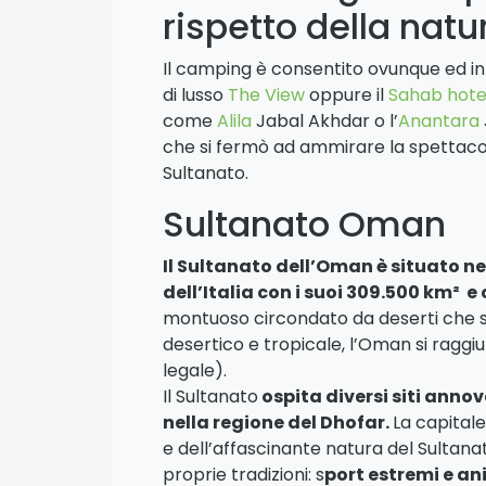
rispetto della natu
Il camping è consentito ovunque ed i
di lusso
The View
oppure il
Sahab hote
come
Alila
Jabal Akhdar o l’
Anantara
che si fermò ad ammirare la spettacola
Sultanato.
Sultanato Oman
Il Sultanato dell’Oman è situato n
dell’Italia con i suoi 309.500 km² e
montuoso circondato da deserti che si 
desertico e tropicale, l’Oman si raggiun
legale).
Il Sultanato
ospita diversi siti annov
nella regione del Dhofar.
La capitale
e dell’affascinante natura del Sultan
proprie tradizioni: s
port estremi e an