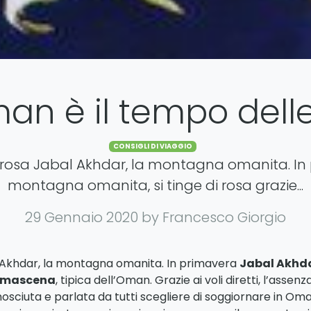
an è il tempo dell
Categories
CONSIGLI DI VIAGGIO
i rosa Jabal Akhdar, la montagna omanita. In
montagna omanita, si tinge di rosa grazie...
29 Gennaio 2020
by Francesco Giorgio
l Akhdar, la montagna omanita. In primavera
Jabal Akhd
amascena
, tipica dell’Oman. Grazie ai voli diretti, l’assenza
nosciuta e parlata da tutti scegliere di soggiornare in Oma