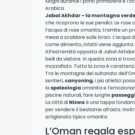
luoghi durante i ponti primaverili è l
Arabica.
Jabal Akhdar – la montagna verd
che ricoprono le sue pendici. Le rose 
l’acqua di rose omanita, tramite un proc
messi a scaldare sulle braci. L’acqua d
come alimento, infatti viene aggiunta n
All’estremità opposta di Jabal Akhdar 
belli da visitare. In questa zona si trova
mozzafiato. Tutta la zona è caratterizza
Tra le montagne del sultanato dell’O
sentieri,
canyoning
, i più atletici po
la
speleologia
omanita e l’emozionant
piscine naturali, fare lunghe
passeggi
La città di
Nizwa
è una tappa fondament
per vendere il bestiame all’asta. Inoltr
artigianato tipico omanita.
L’Oman regala espe