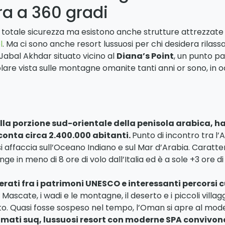
ra a 360 gradi
n totale sicurezza ma esistono anche strutture attrezz
l
. Ma ci sono anche resort lussuosi per chi desidera rilas
Jabal Akhdar situato vicino al
Diana’s Point
, un punto p
re vista sulle montagne omanite tanti anni or sono, in oc
ella porzione sud-orientale della penisola arabica, 
 conta circa 2.400.000 abitanti.
Punto di incontro tra l’
affaccia sull’Oceano Indiano e sul Mar d’Arabia. Caratteri
ge in meno di 8 ore di volo dall’Italia ed è a sole +3 ore di 
erati fra i patrimoni UNESCO e interessanti percorsi c
 Mascate, i wadi e le montagne, il deserto e i piccoli villagg
ato. Quasi fosse sospeso nel tempo, l’Oman si apre al mod
imati suq, lussuosi resort con moderne SPA convivono