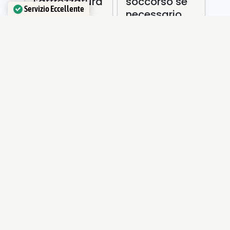
l’attrezzatura
soccorso se
Servizio Eccellente
tecnica
necessario
Verificato da
Trustindex
Acqua per
Controlla
idratarti e
sempre il
cibo
meteo
VIDEO PRESENTAZIONE