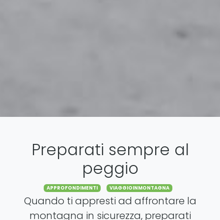
Preparati sempre al
peggio
Categories
APPROFONDIMENTI
VIAGGIOINMONTAGNA
Quando ti appresti ad affrontare la
montagna in sicurezza, preparati