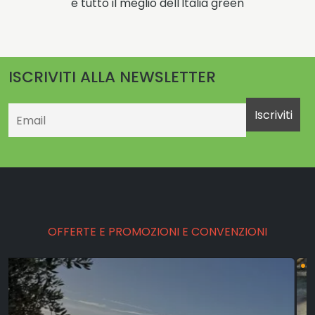
e tutto il meglio dell'Italia green
ISCRIVITI ALLA NEWSLETTER
Email
OFFERTE E PROMOZIONI E CONVENZIONI
•