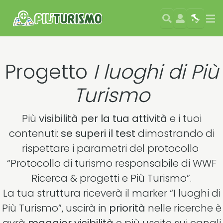
Search
User
Map
Si
Progetto
I luoghi di Più
Turismo
Più
visibilità per la tua attività
e i tuoi
contenuti:
se superi il test
dimostrando di
rispettare i parametri del protocollo
“Protocollo di turismo responsabile di WWF
Ricerca & progetti e Più Turismo”.
La tua struttura riceverà il marker “I luoghi di
Più Turismo”, uscirà in
priorità
nelle ricerche è