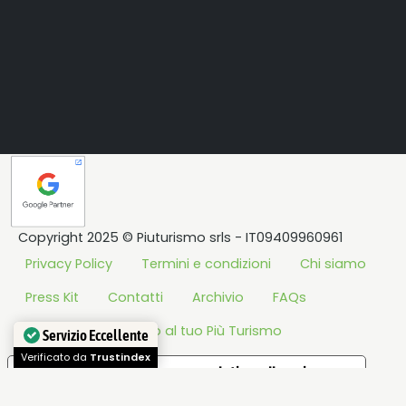
Copyright 2025 © Piuturismo srls - IT09409960961
Privacy Policy
Termini e condizioni
Chi siamo
Press Kit
Contatti
Archivio
FAQs
Tutorial
Accesso al tuo Più Turismo
Servizio Eccellente
Verificato da
Trustindex
Le tue preferenze relative alla privacy
Informativa sulla raccolta