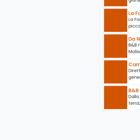
giard
La F
La Fo
picc
Da N
B&B n
Molis
Camp
Diret
gener
B&B 
Dalla
terra