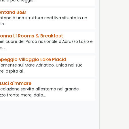
ino e parcheggio .
ontana B&B
ntana è una struttura ricettiva situata in un
olo…
onna Lì Rooms & Breakfast
el cuore del Parco nazionale d'Abruzzo Lazio e
e,…
eggio Villaggio Lake Placid
tamente sul Mare Adriatico. Unica nel suo
e, ospita al…
Luci a'mmare
 colazione servita all'esterno nel grande
zzo fronte mare, dalla…