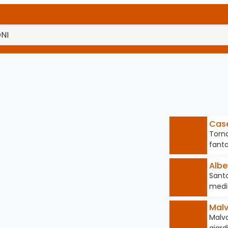
Case
Torna
fanta
Albe
Santo
medi
Mal
Malva