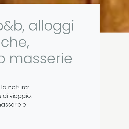
b&b, alloggi
iche,
 o masserie
e la natura:
 di viaggio:
masserie e