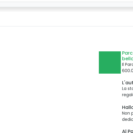
Parc
bell
Il Pa
600.0
L'au
La st
regal
Hall
Non p
dedi
Al P