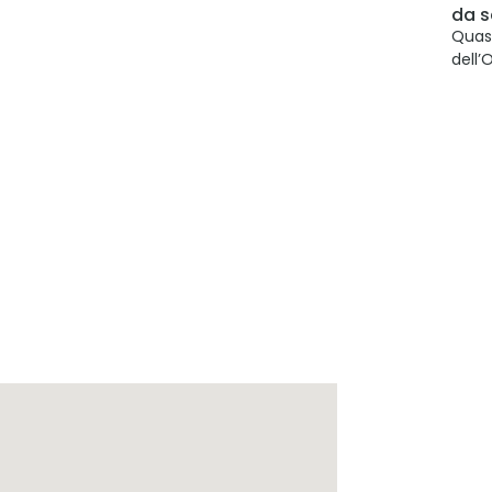
da s
Quasi
dell’