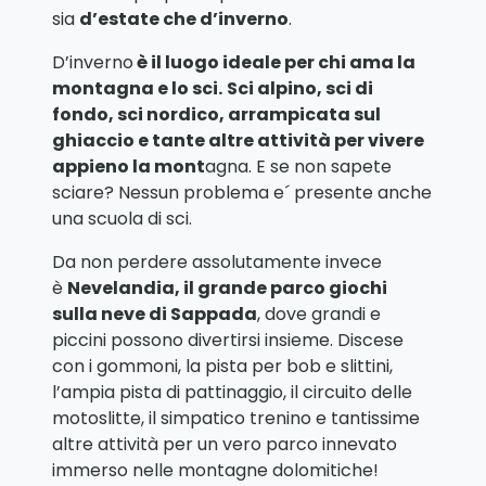
sia
d’estate che d’inverno
.
D’inverno
è il luogo ideale per chi ama la
montagna e lo sci.
Sci alpino, sci di
fondo, sci nordico, arrampicata sul
ghiaccio e tante altre attività per vivere
appieno la mont
agna. E se non sapete
sciare? Nessun problema e´ presente anche
una scuola di sci.
Da non perdere assolutamente invece
è
Nevelandia, il grande parco giochi
sulla neve di Sappada
, dove grandi e
piccini possono divertirsi insieme. Discese
con i gommoni, la pista per bob e slittini,
l’ampia pista di pattinaggio, il circuito delle
motoslitte, il simpatico trenino e tantissime
altre attività per un vero parco innevato
immerso nelle montagne dolomitiche!