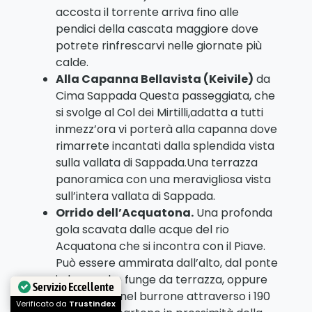
accosta il torrente arriva fino alle
pendici della cascata maggiore dove
potrete rinfrescarvi nelle giornate più
calde.
Alla Capanna Bellavista (Keivile)
da
Cima Sappada Questa passeggiata, che
si svolge al Col dei Mirtilli,adatta a tutti
inmezz’ora vi porterà alla capanna dove
rimarrete incantati dalla splendida vista
sulla vallata di Sappada.Una terrazza
panoramica con una meravigliosa vista
sull’intera vallata di Sappada.
Orrido dell’Acquatona.
Una profonda
gola scavata dalle acque del rio
Acquatona che si incontra con il Piave.
Può essere ammirata dall’alto, dal ponte
in legno che funge da terrazza, oppure
Servizio Eccellente
scendendo nel burrone attraverso i 190
Verificato da
Trustindex