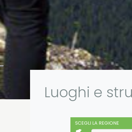
Luoghi e str
SCEGLI LA REGIONE