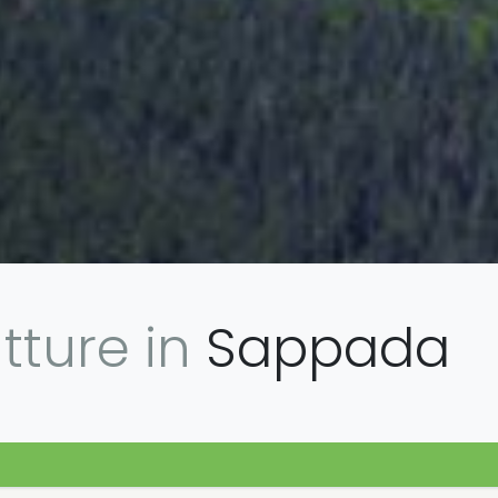
utture in
Sappada