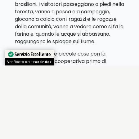
brasiliani. I visitatori passeggiano a piedi nella
foresta, vanno a pesca e a campeggio,
giocano a calcio con i ragazzi e le ragazze
della comunità, vanno a vedere come si fa la
farina e, quando le acque si abbassano,
raggiungono le spiagge sul fiume.
Preparo le ultime piccole cose con la
Servizio Eccellente
segretaria della cooperativa prima di
Verificato da
Trustindex
partire, chiacchiero con tutti, ho fatto
amicizia con le donne, scherziamo tanto.
Devo confessare che ho voglia di città…il mio
portafogli è diventato verde dalla muffa, il
computer è coperto di carcasse di insetti, la
mia amaca puzza di gamberetti secchi, le
caramelle che ho portato dall’Italia si sono
sciolte.
Però provo già nostalgia per questa gente e
per questo posto, che un po’ porterò con