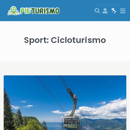
Search
User
Map
Si
Sport:
Cicloturismo