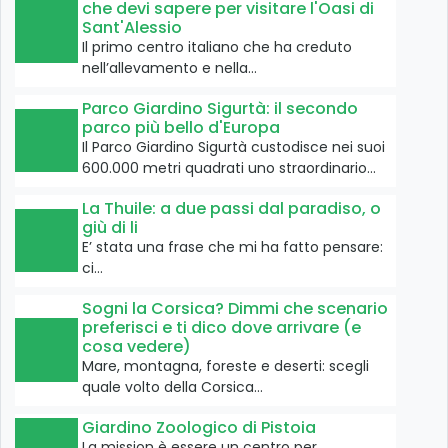
che devi sapere per visitare l'Oasi di
Sant'Alessio
Il primo centro italiano che ha creduto
nell’allevamento e nella…
Parco Giardino Sigurtà: il secondo
parco più bello d'Europa
Il Parco Giardino Sigurtà custodisce nei suoi
600.000 metri quadrati uno straordinario…
La Thuile: a due passi dal paradiso, o
giù di li
E’ stata una frase che mi ha fatto pensare:
ci…
Sogni la Corsica? Dimmi che scenario
preferisci e ti dico dove arrivare (e
cosa vedere)
Mare, montagna, foreste e deserti: scegli
quale volto della Corsica…
Giardino Zoologico di Pistoia
La mission è essere un centro per