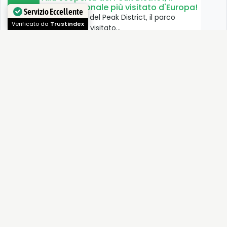
parco nazionale più visitato d'Europa!
Alla scoperta del Peak District, il parco
Servizio Eccellente
nazionale più visitato…
Verificato da
Trustindex
Parco naturale Pale di San Martino
Il Parco Naturale delle Pale di San Martino,
situato nelle…
Campotosto, lago delle meraviglie
Il Lago di Campotosto si trova all’interno del
Parco Nazionale…
Parco Nazionale dello Stelvio
Strade di fondovalle ed una rete di sentieri
ben curata…
Val Ridanna, una piccola valle con
una lunga storia mineraria
Una piccola valle, lunga 18 km in Alto Adige,
che…
Parco Regionale della Lessinia