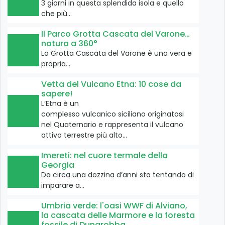
3 giorni in questa splendida isola e quello
che più…
Il Parco Grotta Cascata del Varone…
natura a 360°
La Grotta Cascata del Varone è una vera e
propria…
Vetta del Vulcano Etna: 10 cose da
sapere!
L’Etna è un
complesso vulcanico siciliano originatosi
nel Quaternario e rappresenta il vulcano
attivo terrestre più alto…
Imereti: nel cuore termale della
Georgia
Da circa una dozzina d’anni sto tentando di
imparare a…
Umbria verde: l'oasi WWF di Alviano,
la cascata delle Marmore e la foresta
fossile di Dunarobba