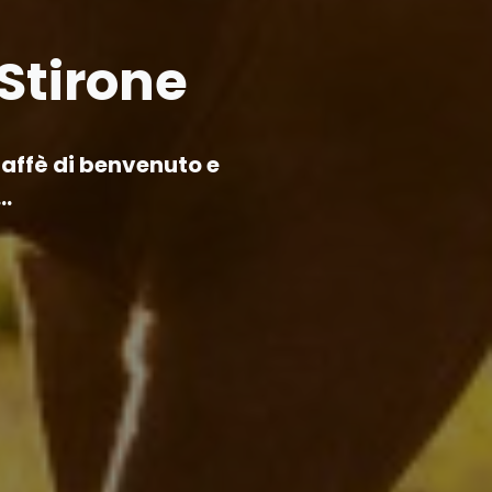
Stirone
caffè di benvenuto e
..