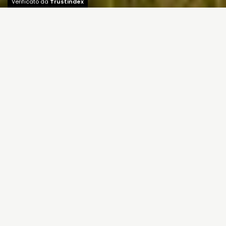
Verificato da
Trustindex
Validità
: dal al
Cecina
,
Toscana