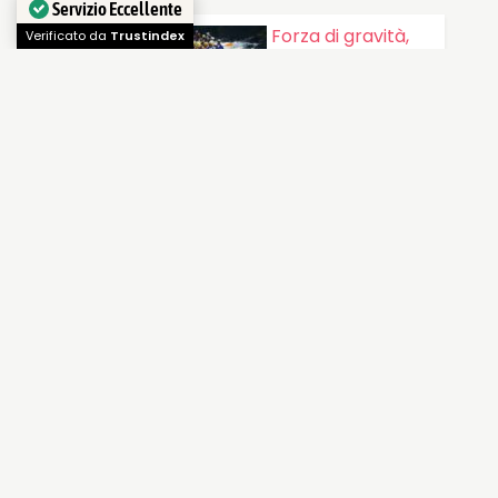
Servizio Eccellente
Forza di gravità,
Verificato da
Trustindex
velocità e
adrenalina:
l’“Effetto…
Torrenti e corsi
d’acqua ricchi di
salti e cascate, un…
Val di Sole,
esperienze top
sulla neve
Una serie di consigli
che rendono la Val
di Sole una…