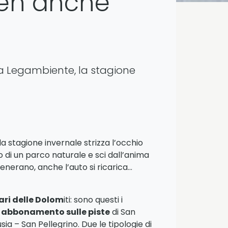
en anche
i da Legambiente, la stagione
 la stagione invernale strizza l’occhio
no di un parco naturale e sci dall’anima
generano, anche l’auto si ricarica…
lari delle Dolom
iti: sono questi i
ico abbonamento sulle piste
di San
a – San Pellegrino. Due le tipologie di