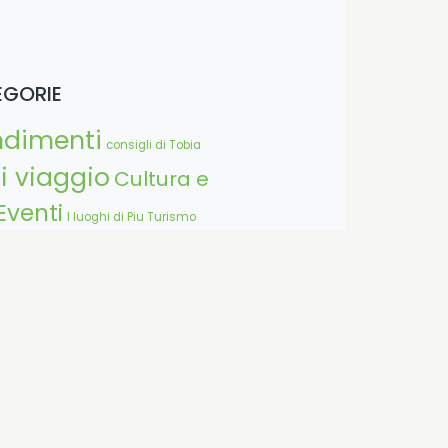
EGORIE
ndimenti
consigli di Tobia
i viaggio
Cultura e
Eventi
I luoghi di Piu Turismo
ar bene
Notizia
dell'esperto
Star bene
 di sport
Tempo libero
allo
Viaggiare nella natura
ggioinmontagna