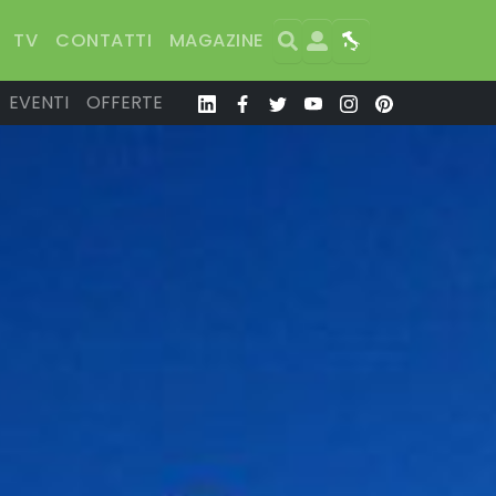
Search
User
Map
TV
CONTATTI
MAGAZINE
EVENTI
OFFERTE