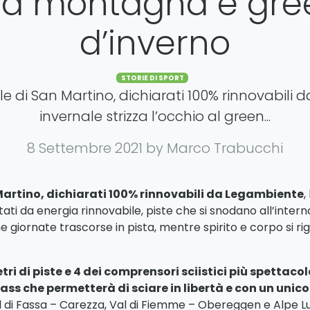
la montagna è gre
d’inverno
Categories
STORIE DI SPORT
 Pale di San Martino, dichiarati 100% rinnovabil
invernale strizza l’occhio al green...
8 Settembre 2021
by Marco Trabucchi
Martino, dichiarati 100% rinnovabili da Legambiente
,
ntati da energia rinnovabile, piste che si snodano all’inter
e giornate trascorse in pista, mentre spirito e corpo si ri
etri di piste e 4 dei comprensori sciistici più spettaco
ipass che permetterà di sciare in libertà e con un un
l di Fassa – Carezza, Val di Fiemme – Obereggen e Alpe Lusi