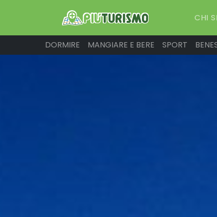
CHI 
DORMIRE
MANGIARE E BERE
SPORT
BENE