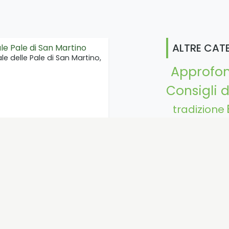
ALTRE CAT
le Pale di San Martino
ale delle Pale di San Martino,
Approfo
Consigli d
tradizione
Mangi
ende vita in Trentino
Opinione 
 prima persona il mondo
Storie
Turismoacav
via