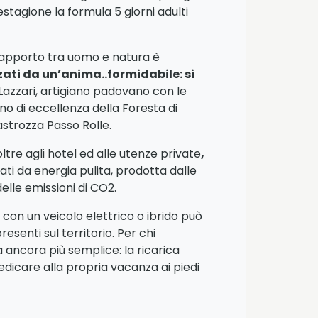
tagione la formula 5 giorni adulti
 rapporto tra uomo e natura è
zati da un’anima..formidabile: si
 Lazzari, artigiano padovano con le
gno di eccellenza della Foresta di
astrozza Passo Rolle.
ltre agli hotel ed alle utenze private
,
ti da energia pulita, prodotta dalle
elle emissioni di CO2.
con un veicolo elettrico o ibrido può
esenti sul territorio. Per chi
a ancora più semplice: la ricarica
dicare alla propria vacanza ai piedi