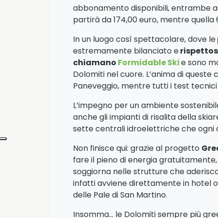
abbonamento disponibili, entrambe ad 
partirà da 174,00 euro, mentre quella 
In un luogo così spettacolare, dove le
estremamente bilanciato e
rispettos
chiamano
Formidable Ski
e sono mod
Dolomiti nel cuore. L’anima di queste c
Paneveggio, mentre tutti i test tecnic
L’impegno per un ambiente sostenibile i
anche gli impianti di risalita della skia
sette centrali idroelettriche che ogni
Non finisce qui: grazie al progetto
Gre
fare il pieno di energia gratuitamente, 
soggiorna nelle strutture che aderiscono
infatti avviene direttamente in hotel
delle Pale di San Martino.
Insomma… le Dolomiti sempre più green