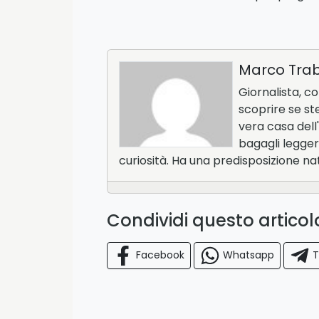
Marco Tra
Giornalista, c
scoprire se st
vera casa dell'
bagagli legger
curiosità. Ha una predisposizione na
Condividi questo artico
Facebook
Whatsapp
T