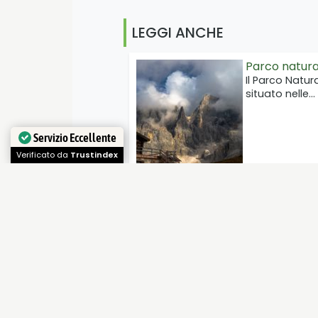
LEGGI ANCHE
Parco natura
Il Parco Natur
situato nelle…
Servizio Eccellente
Verificato da
Trustindex
L’alpeggio pr
Per vivere in
dell'alpeggio