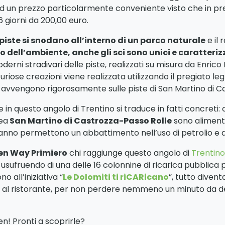
un prezzo particolarmente conveniente visto che in pres
6 giorni da 200,00 euro.
piste si snodano all’interno di un parco naturale
e il
o dell’ambiente, anche gli sci sono unici e caratteriz
erni stradivari delle piste, realizzati su misura da Enrico
uriose creazioni viene realizzata utilizzando il pregiato le
i avvengono rigorosamente sulle piste di San Martino di C
n questo angolo di Trentino si traduce in fatti concreti: o
rea
San Martino di Castrozza-Passo Rolle
sono alimenta
 anno permettono un abbattimento nell’uso di petrolio e d
en Way Primiero
chi raggiunge questo angolo di
Trentino
usufruendo di una delle 16 colonnine di ricarica pubblica pr
 all’iniziativa “
Le Dolomiti ti riCARicano
”, tutto divent
 o al ristorante, per non perdere nemmeno un minuto da de
! Pronti a scoprirle?