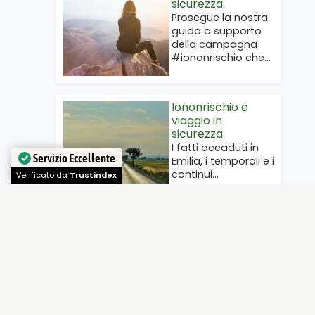
sicurezza
Prosegue la nostra
guida a supporto
della campagna
#iononrischio che…
Iononrischio e
viaggio in
sicurezza
I fatti accaduti in
Servizio Eccellente
Emilia, i temporali e i
continui…
Verificato da
Trustindex
ALTRE CATEGORIE
Approfondimenti
consigli di Tobia