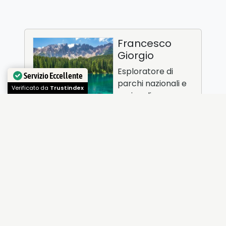
Francesco
Giorgio
Esploratore di
Servizio Eccellente
parchi nazionali e
Verificato da
Trustindex
regionali
recensisco (e racconto sul sito) tutte le
mie esperienze in giro per queste mete
Condividi questo articolo: