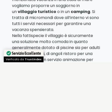
vogliamo proporre un soggiorno in
un
villaggio turistico
o in un
camping
. Si
tratta di micromondi dove all’interno vi sono
tutti i servizi necessari per garantire una
vacanza spensierata.
Nella fattispecie il villaggio è sicuramente
una soluzione molto comoda in quanto
generalmente dotato di piscine sia per adulti
che per bambini, di angoli ristoro per una
Servizio Eccellente
pausa caffè, di un servizio animazione per
l’intrattenimento serale, di navetta per la
Verificato da
Trustindex
spiaggia e tanto altro.
Inoltre, peculiarità del villaggio turistico è
l’offerta agli ospiti di un palinsesto di attività
ludiche e sportive che scandiscono le
giornate dei grandi e di baby club con
personale qualificato dedicato alla cura dei
più piccoli che permetteranno ai genitori di