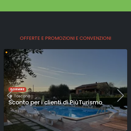
OFFERTE E PROMOZIONI E CONVENZIONI
•
CULTURA
Trieste
,
Friuli-Venezia Giulia
Trieste seguendo la Bora: esplorazione
urbana