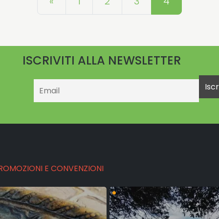
«
1
2
3
4
ISCRIVITI ALLA NEWSLETTER
Email
PROMOZIONI E CONVENZIONI
•