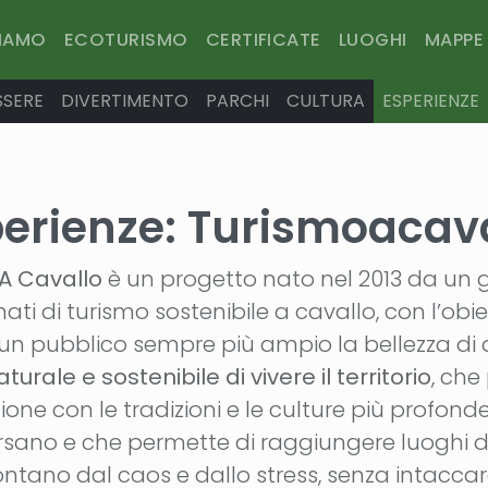
SIAMO
ECOTURISMO
CERTIFICATE
LUOGHI
MAPPE
SSERE
DIVERTIMENTO
PARCHI
CULTURA
ESPERIENZE
erienze:
Turismoacava
A Cavallo
è un progetto nato nel 2013 da un 
ti di turismo sostenibile a cavallo, con l’obiet
un pubblico sempre più ampio la bellezza di
urale e sostenibile di vivere il territorio
, che
zione con le tradizioni e le culture più profond
ersano e che permette di raggiungere luoghi d
 lontano dal caos e dallo stress, senza intacca