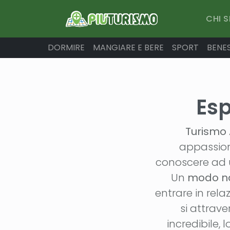
CHI 
DORMIRE
MANGIARE E BERE
SPORT
BENE
Esp
Turismo 
appassiona
conoscere ad 
Un
modo nat
entrare in rela
si attrav
incredibile,