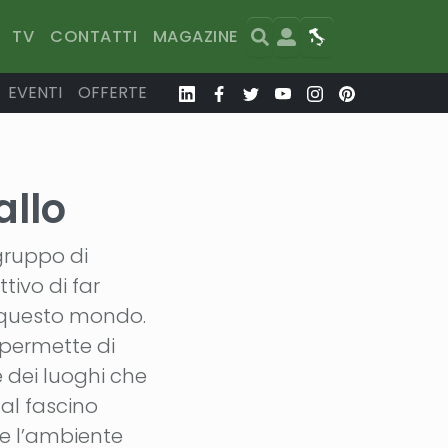
Search
User
Map
TV
CONTATTI
MAGAZINE
EVENTI
OFFERTE
llo
gruppo di
tivo di far
 questo mondo.
 permette di
e dei luoghi che
al fascino
re l’ambiente