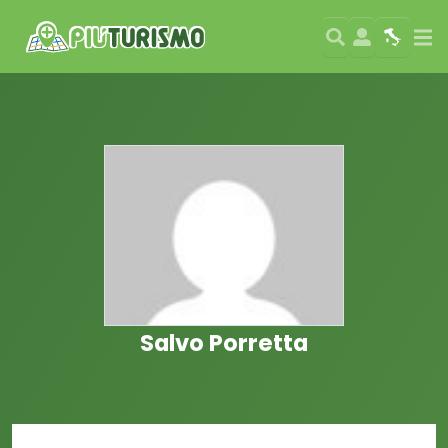
Search
User
Map
Si
Salvo Porretta