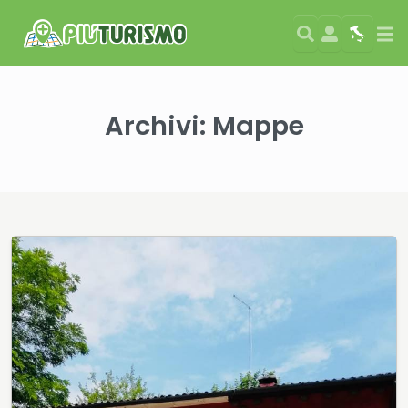
Search
User
Map
Si
Archivi:
Mappe