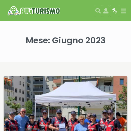
Search
User
Map
Si
Mese:
Giugno 2023