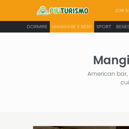
CHI 
DORMIRE
MANGIARE E BERE
SPORT
BENE
Mangi
American bar, m
cui