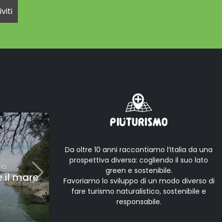
•
Da oltre 10 anni raccontiamo l’Italia da una
CULTURA
prospettiva diversa: cogliendo il suo lato
lia
Aurisina
,
Friuli-Venezia Giulia
- Italia
green e sostenibile.
e il mare
Il Sentiero della Salvia:
Favoriamo lo sviluppo di un modo diverso di
inverno vista mare
fare turismo naturalistico, sostenibile e
responsabile.