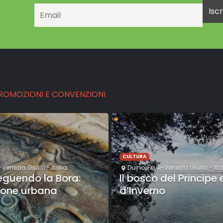
Email
PROMOZIONI E CONVENZIONI
•
CULTURA
i-Venezia Giulia
- Italia
Duino
,
Friuli-Venezia Giulia
- Ita
seguendo la Bora:
Il bosco del Principe 
ione urbana
d’Inverno