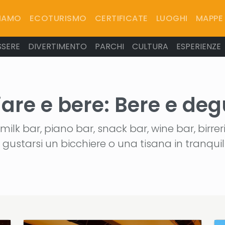
SIAMO
ECOTURISMO
CERTIFICATE
LUOGHI
MAPPE
SSERE
DIVERTIMENTO
PARCHI
CULTURA
ESPERIENZE
are e bere:
Bere e deg
ilk bar, piano bar, snack bar, wine bar, birrerie
 gustarsi un bicchiere o una tisana in tranquil