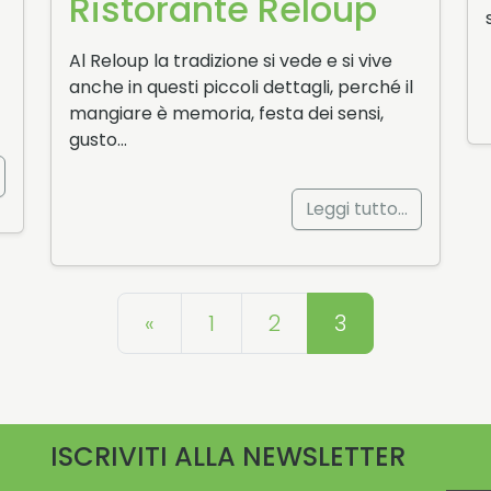
Ristorante Reloup
Al Reloup la tradizione si vede e si vive
anche in questi piccoli dettagli, perché il
mangiare è memoria, festa dei sensi,
gusto…
Leggi tutto…
Navigazione articoli
«
1
2
3
ISCRIVITI ALLA NEWSLETTER