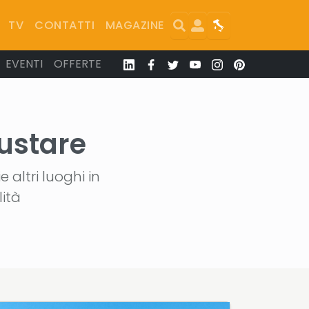
Search
User
Map
TV
CONTATTI
MAGAZINE
EVENTI
OFFERTE
ustare
 altri luoghi in
lità