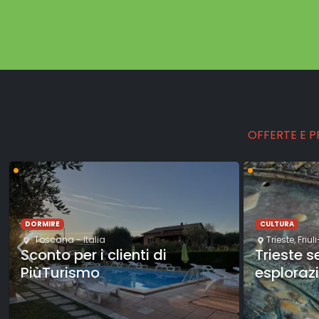
OFFERTE E 
•
•
DORMIRE
CULTURA
Toscana
- Italia
Trieste
,
Friul
Sconto per i clienti di
Trieste 
PiùTurismo
esploraz