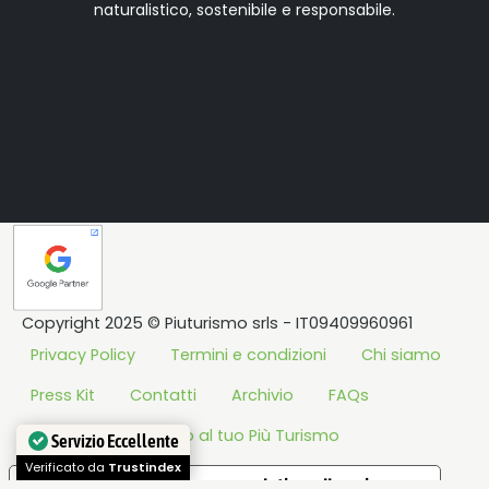
naturalistico, sostenibile e responsabile.
Copyright 2025 © Piuturismo srls - IT09409960961
Privacy Policy
Termini e condizioni
Chi siamo
Press Kit
Contatti
Archivio
FAQs
Tutorial
Accesso al tuo Più Turismo
Servizio Eccellente
Verificato da
Trustindex
Le tue preferenze relative alla privacy