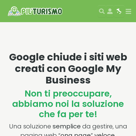
Search
User
Map
Si
Google chiude i siti web
creati con Google My
Business
Non ti preoccupare,
abbiamo noi la soluzione
che fa per te!
Una soluzione
semplice
da gestire, una
pagina web “
ona page
”
veloce
,