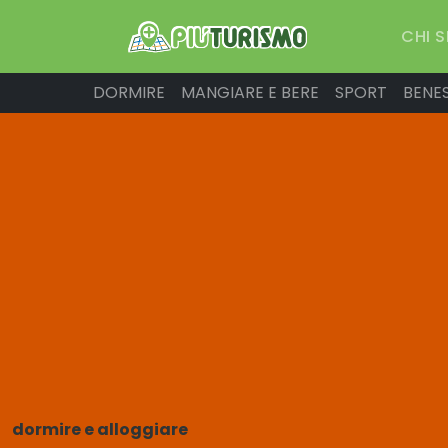
CHI 
DORMIRE
MANGIARE E BERE
SPORT
BENE
dormire e alloggiare