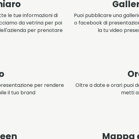
hiaro
Galler
te le tue informazioni di
Puoi pubblicare una galler
cciamo da vetrina per poi
o facebook di presentazion
dell'azienda per prenotare
la tu video prese
go
Or
i presentazione per rendere
Oltre a date e orari puoi d
ile il tuo brand
metti a
green
Mappa e