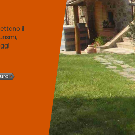
a
ettano il
urismi,
oggi
tura