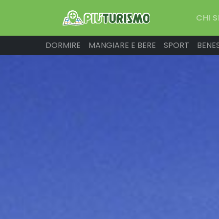
CHI 
DORMIRE
MANGIARE E BERE
SPORT
BENE