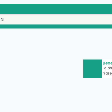
Bene
Le t
rilass