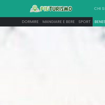
CHI 
DORMIRE
MANGIARE E BERE
SPORT
BENE