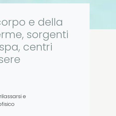
corpo e della
erme, sorgenti
 spa, centri
ssere
ilassarsi e
fisico