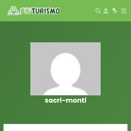
Search
User
Map
Si
sacri-monti