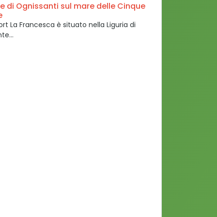
e di Ognissanti sul mare delle Cinque
e
sort La Francesca è situato nella Liguria di
nte…