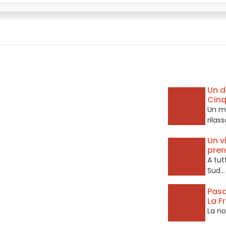
Un d
Cinq
Un me
rilas
Un v
pren
A tut
Sud…
Pasq
La F
La no