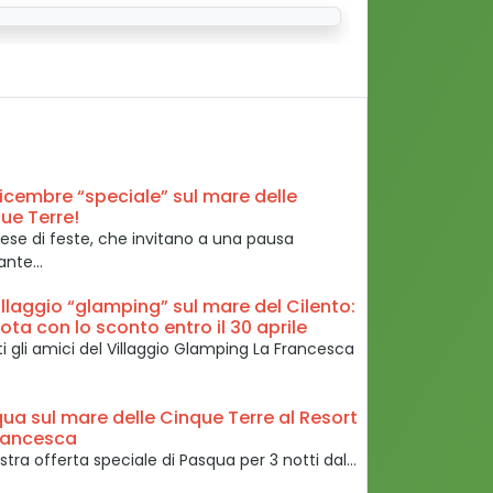
icembre “speciale” sul mare delle
ue Terre!
se di feste, che invitano a una pausa
sante…
illaggio “glamping” sul mare del Cilento:
ota con lo sconto entro il 30 aprile
ti gli amici del Villaggio Glamping La Francesca
ua sul mare delle Cinque Terre al Resort
rancesca
stra offerta speciale di Pasqua per 3 notti dal…