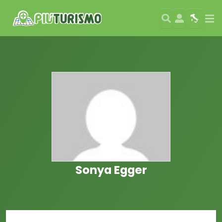
Search
User
Map
Si
Sonya Egger