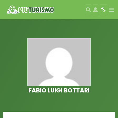
Search
User
Map
Si
FABIO LUIGI BOTTARI