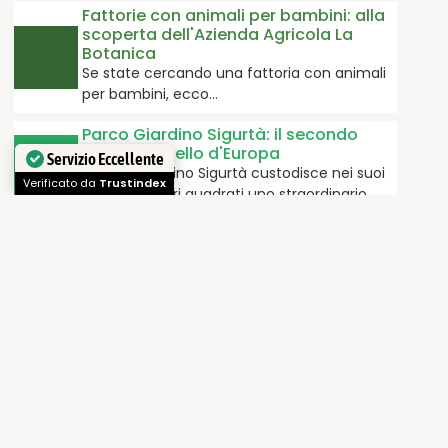
Fattorie con animali per bambini: alla
scoperta dell'Azienda Agricola La
Botanica
Se state cercando una fattoria con animali
per bambini, ecco…
Parco Giardino Sigurtà: il secondo
parco più bello d'Europa
Il Parco Giardino Sigurtà custodisce nei suoi
Servizio Eccellente
600.000 metri quadrati uno straordinario…
Verificato da
Trustindex
L’Eremo di San Valentino, una finestra
sul Lago di Garda
Situato a Gargnano, sulla sponda bresciana
del lago di Garda,…
Borgo di San Valentino A.C.
Il borgo di San Valentino in Abruzzo
Citeriore si trova nel comprensorio…
Fate, cupido e un ex-convento del
Seicento